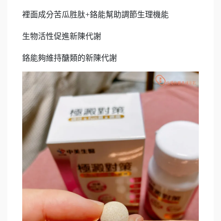
裡面成分苦瓜胜肽+鉻能幫助調節生理機能
生物活性促進新陳代謝
鉻能夠維持醣類的新陳代謝