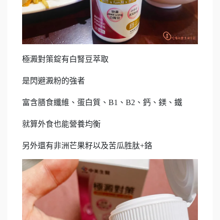
極澱對策錠有白腎豆萃取
是閃避澱粉的強者
富含膳食纖維、蛋白質、B1、B2、鈣、鎂、鐵
就算外食也能營養均衡
另外還有非洲芒果籽以及苦瓜胜肽+鉻