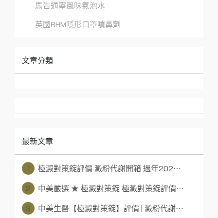
馬告通寧風味氣泡水
英國BHM隱形口罩噴鼻劑
文章分類
最新文章
1
極澱對策錠評價 澱粉代謝開箱 過年202⋯
2
中美嚴選 ★ 極澱對策錠 極澱對策錠評價⋯
3
中美生醫【極澱對策錠】評價 | 澱粉代謝⋯