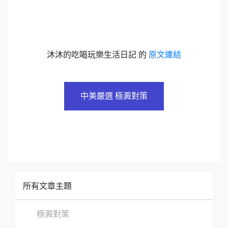
沐沐的吃喝玩樂生活日記 的
原文連結
中美嚴選 極澱對策
所有文章主題
極澱對策