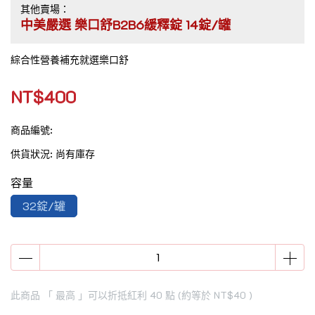
其他賣場：
中美嚴選 樂口舒B2B6緩釋錠 14錠/罐
綜合性營養補充就選樂口舒
NT$400
商品編號:
供貨狀況:
尚有庫存
容量
32錠/罐
此商品 「 最高 」可以折抵紅利
40
點 (約等於
NT$40
)