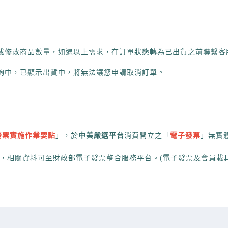
或修改商品數量，如遇以上需求，在訂單狀態轉為已出貨之前聯繫客
詢中，已顯示出貨中，將無法讓您申請取消訂單。
發票實施作業要點
」，於
中美嚴選平台
消費開立之「
電子發票
」無實
，相關資料可至財政部電子發票整合服務平台。(電子發票及會員載具